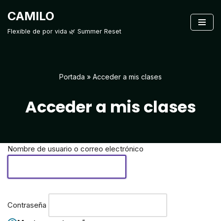
CAMILO
Saltar
Flexible de por vida 🌿 Summer Reset
al
contenido
Portada
»
Acceder a mis clases
Acceder a mis clases
Nombre de usuario o correo electrónico
Contraseña