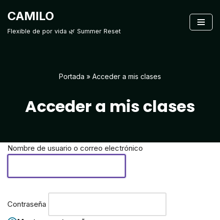
CAMILO
Saltar
Flexible de por vida 🌿 Summer Reset
al
contenido
Portada
»
Acceder a mis clases
Acceder a mis clases
Nombre de usuario o correo electrónico
Contraseña