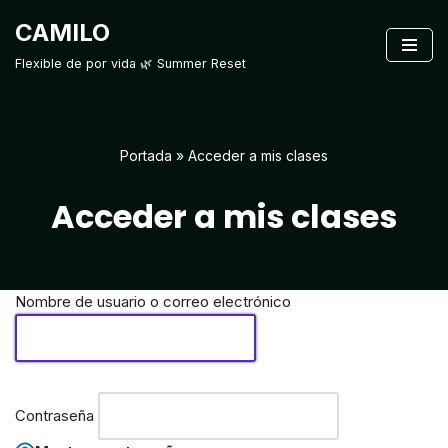
CAMILO
Saltar
Flexible de por vida 🌿 Summer Reset
al
contenido
Portada
»
Acceder a mis clases
Acceder a mis clases
Nombre de usuario o correo electrónico
Contraseña